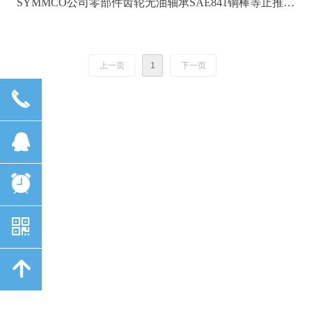
SYMMCO公司零部件齿轮无油轴承SAE841铜棒等止推垫
圈SS-1620全系列
上一页
1
下一页
끅
뀩
뀥
낃
녕