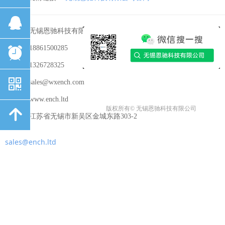
뀩
公司名称：
无锡恩驰科技有限公司
电话：
18861500285
뀥
QQ：
1326728325
낃
邮箱：
sales@wxench.com
网址：
www.ench.ltd
版权所有©
无锡恩驰科技有限公司
녕
地址：
江苏省无锡市新吴区金城东路303-2
sales@ench.ltd